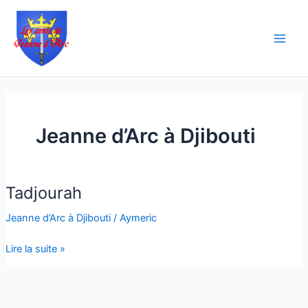
Aller
Main
au
Men
contenu
Jeanne d’Arc à Djibouti
Tadjourah
Tadjourah
Jeanne d’Arc à Djibouti
/
Aymeric
Lire la suite »