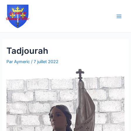
Aller
Navigation
Main
au
des
Men
contenu
articles
Tadjourah
Par
Aymeric
/
7 juillet 2022