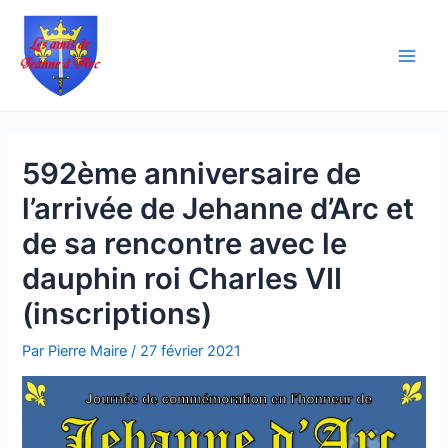
Aller
Navigation
Main
au
des
Men
contenu
articles
592ème anniversaire de
l’arrivée de Jehanne d’Arc et
de sa rencontre avec le
dauphin roi Charles VII
(inscriptions)
Par
Pierre Maire
/
27 février 2021