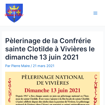
Aller
Navigation
Main
au
des
Men
contenu
articles
Pèlerinage de la Confrérie
sainte Clotilde à Vivières le
dimanche 13 juin 2021
Par
Pierre Maire
/
21 mars 2021