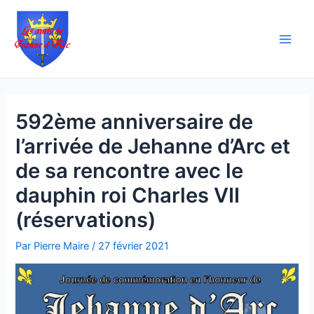
Aller
Navigation
Main
au
des
Men
contenu
articles
592ème anniversaire de
l’arrivée de Jehanne d’Arc et
de sa rencontre avec le
dauphin roi Charles VII
(réservations)
Par
Pierre Maire
/
27 février 2021