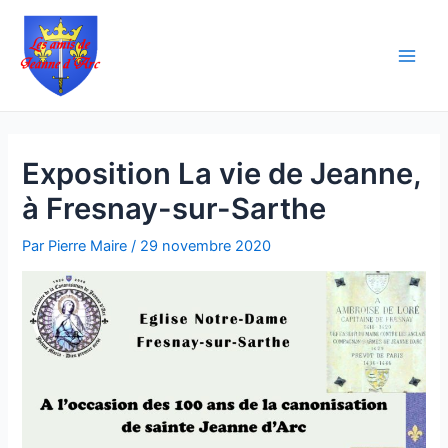
Aller
Navigation
Main
au
des
Men
contenu
articles
Exposition La vie de Jeanne,
à Fresnay-sur-Sarthe
Par
Pierre Maire
/
29 novembre 2020