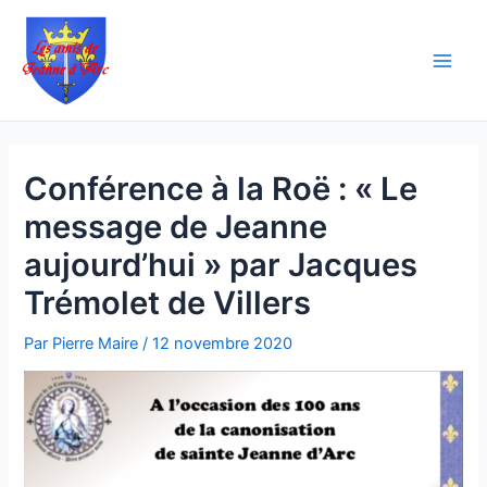
Aller
Navigation
Main
au
des
Men
contenu
articles
Conférence à la Roë : « Le
message de Jeanne
aujourd’hui » par Jacques
Trémolet de Villers
Par
Pierre Maire
/
12 novembre 2020