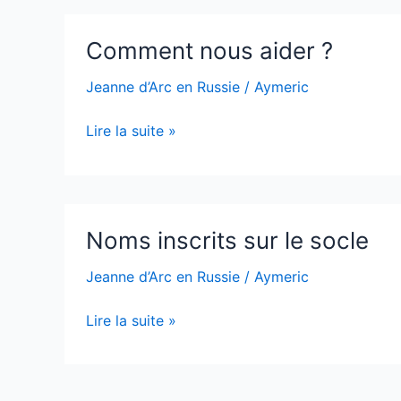
Comment
Comment nous aider ?
nous
aider
Jeanne d’Arc en Russie
/
Aymeric
?
Lire la suite »
Noms
Noms inscrits sur le socle
inscrits
sur
Jeanne d’Arc en Russie
/
Aymeric
le
socle
Lire la suite »