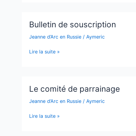
Bulletin
Bulletin de souscription
de
souscription
Jeanne d’Arc en Russie
/
Aymeric
Lire la suite »
Le
Le comité de parrainage
comité
de
Jeanne d’Arc en Russie
/
Aymeric
parrainage
Lire la suite »