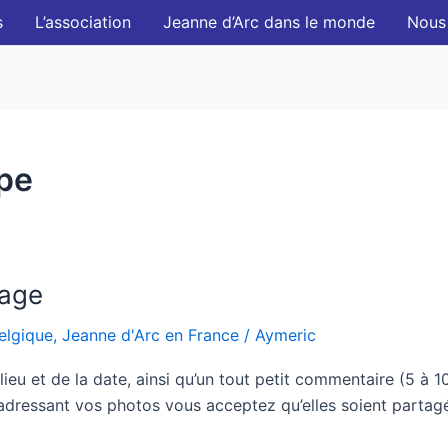
s
L’association
Jeanne d’Arc dans le monde
Nous
ope
page
elgique
,
Jeanne d'Arc en France
/
Aymeric
u et de la date, ainsi qu’un tout petit commentaire (5 à 10
 adressant vos photos vous acceptez qu’elles soient partagée