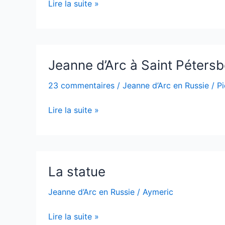
Lire la suite »
Jeanne
Jeanne d’Arc à Saint Pétersbo
d’Arc
à
23 commentaires
/
Jeanne d’Arc en Russie
/
Pi
Saint
Pétersbourg,
Lire la suite »
un
pari
fou
!
La
La statue
statue
Jeanne d’Arc en Russie
/
Aymeric
Lire la suite »