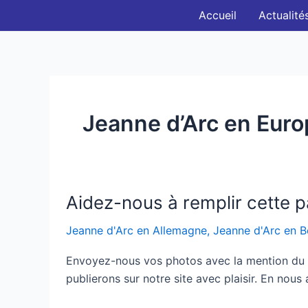
Aller
Accueil
Actualité
au
contenu
Jeanne d’Arc en Eur
Aidez-
Aidez-nous à remplir cette 
nous
à
Jeanne d'Arc en Allemagne
,
Jeanne d'Arc en B
remplir
cette
Envoyez-nous vos photos avec la mention du lie
page
publierons sur notre site avec plaisir. En nous