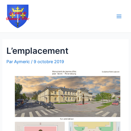
Aller
Navigation
Main
au
des
Men
contenu
articles
L’emplacement
Par
Aymeric
/
9 octobre 2019