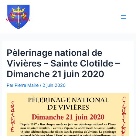
Aller
Navigation
Main
au
des
Men
contenu
articles
Pèlerinage national de
Vivières – Sainte Clotilde –
Dimanche 21 juin 2020
Par
Pierre Maire
/
2 juin 2020