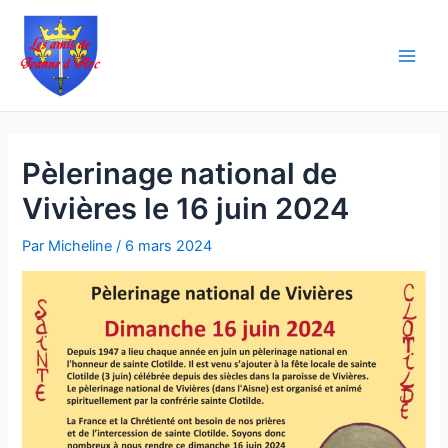
Aller
Navigation
Main
au
des
Men
contenu
articles
Pèlerinage national de
Vivières le 16 juin 2024
Par
Micheline
/
6 mars 2024