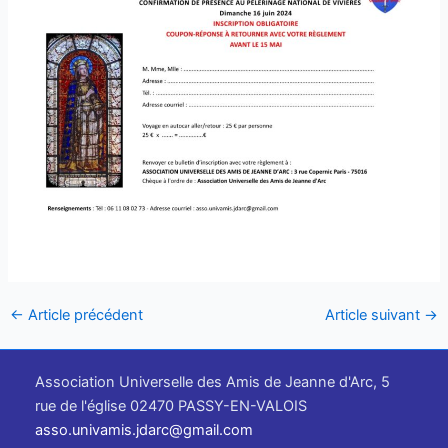
←
Article précédent
Article suivant
→
Association Universelle des Amis de Jeanne d'Arc, 5
rue de l'église 02470 PASSY-EN-VALOIS
asso.univamis.jdarc@gmail.com