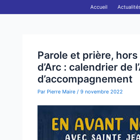
Aller
Navigation
Accueil
Actualité
au
des
contenu
articles
Parole et prière, hor
d’Arc : calendrier de l
d’accompagnement
Par
Pierre Maire
/
9 novembre 2022