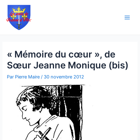
Aller
Navigation
Main
au
des
Men
contenu
articles
« Mémoire du cœur », de
Sœur Jeanne Monique (bis)
Par
Pierre Maire
/
30 novembre 2012