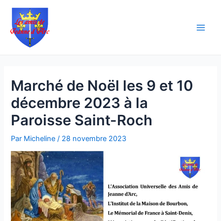
Aller
Navigation
Main
au
des
Men
contenu
articles
Marché de Noël les 9 et 10
décembre 2023 à la
Paroisse Saint-Roch
Par
Micheline
/
28 novembre 2023