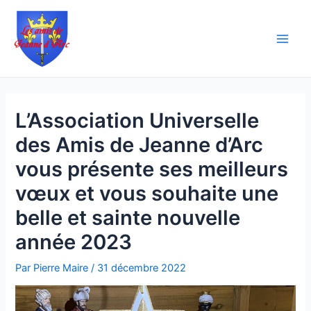
Aller
Navigation
Main
au
des
Men
contenu
articles
L’Association Universelle
des Amis de Jeanne d’Arc
vous présente ses meilleurs
vœux et vous souhaite une
belle et sainte nouvelle
année 2023
Par
Pierre Maire
/
31 décembre 2022