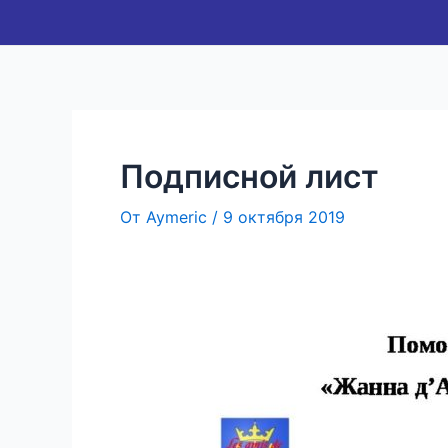
Перейти
Навигация
к
по
содержимому
записям
Подписной лист
От
Aymeric
/
9 октября 2019