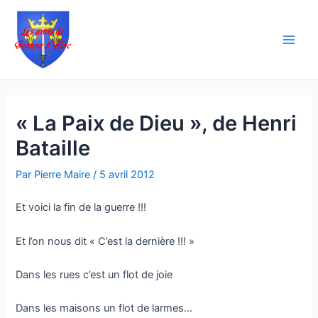
Aller
Navigation
Main
au
des
Men
contenu
articles
« La Paix de Dieu », de Henri
Bataille
Par
Pierre Maire
/
5 avril 2012
Et voici la fin de la guerre !!!
Et l’on nous dit « C’est la dernière !!! »
Dans les rues c’est un flot de joie
Dans les maisons un flot de larmes…