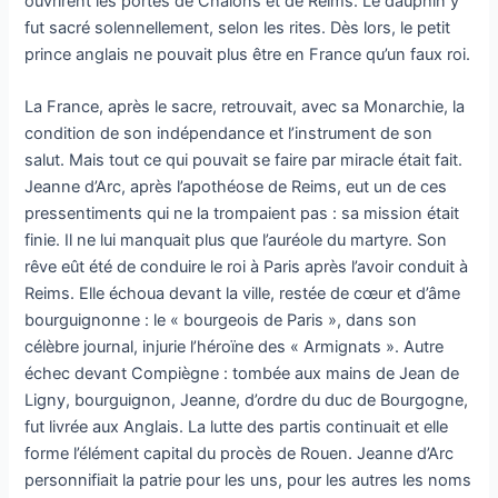
ouvrirent les portes de Châlons et de Reims. Le dauphin y
fut sacré solennellement, selon les rites. Dès lors, le petit
prince anglais ne pouvait plus être en France qu’un faux roi.
La France, après le sacre, retrouvait, avec sa Monarchie, la
condition de son indépendance et l’instrument de son
salut. Mais tout ce qui pouvait se faire par miracle était fait.
Jeanne d’Arc, après l’apothéose de Reims, eut un de ces
pressentiments qui ne la trompaient pas : sa mission était
finie. Il ne lui manquait plus que l’auréole du martyre. Son
rêve eût été de conduire le roi à Paris après l’avoir conduit à
Reims. Elle échoua devant la ville, restée de cœur et d’âme
bourguignonne : le « bourgeois de Paris », dans son
célèbre journal, injurie l’héroïne des « Armignats ». Autre
échec devant Compiègne : tombée aux mains de Jean de
Ligny, bourguignon, Jeanne, d’ordre du duc de Bourgogne,
fut livrée aux Anglais. La lutte des partis continuait et elle
forme l’élément capital du procès de Rouen. Jeanne d’Arc
personnifiait la patrie pour les uns, pour les autres les noms