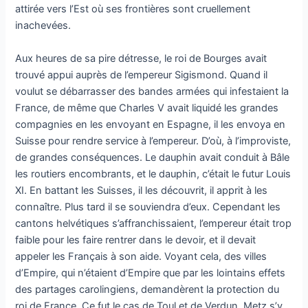
attirée vers l’Est où ses frontières sont cruellement
inachevées.
Aux heures de sa pire détresse, le roi de Bourges avait
trouvé appui auprès de l’empereur Sigismond. Quand il
voulut se débarrasser des bandes armées qui infestaient la
France, de même que Charles V avait liquidé les grandes
compagnies en les envoyant en Espagne, il les envoya en
Suisse pour rendre service à l’empereur. D’où, à l’improviste,
de grandes conséquences. Le dauphin avait conduit à Bâle
les routiers encombrants, et le dauphin, c’était le futur Louis
XI. En battant les Suisses, il les découvrit, il apprit à les
connaître. Plus tard il se souviendra d’eux. Cependant les
cantons helvétiques s’affranchissaient, l’empereur était trop
faible pour les faire rentrer dans le devoir, et il devait
appeler les Français à son aide. Voyant cela, des villes
d’Empire, qui n’étaient d’Empire que par les lointains effets
des partages carolingiens, demandèrent la protection du
roi de France. Ce fut le cas de Toul et de Verdun. Metz s’y