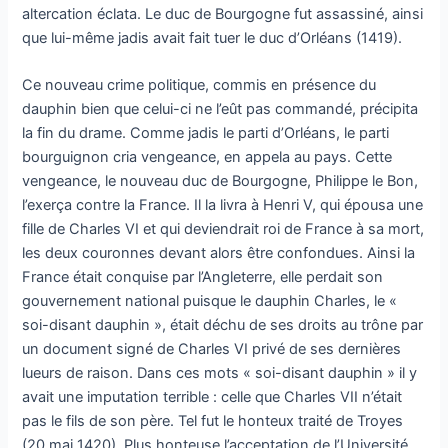
altercation éclata. Le duc de Bourgogne fut assassiné, ainsi
que lui-même jadis avait fait tuer le duc d’Orléans (1419).
Ce nouveau crime politique, commis en présence du
dauphin bien que celui-ci ne l’eût pas commandé, précipita
la fin du drame. Comme jadis le parti d’Orléans, le parti
bourguignon cria vengeance, en appela au pays. Cette
vengeance, le nouveau duc de Bourgogne, Philippe le Bon,
l’exerça contre la France. Il la livra à Henri V, qui épousa une
fille de Charles VI et qui deviendrait roi de France à sa mort,
les deux couronnes devant alors être confondues. Ainsi la
France était conquise par l’Angleterre, elle perdait son
gouvernement national puisque le dauphin Charles, le «
soi-disant dauphin », était déchu de ses droits au trône par
un document signé de Charles VI privé de ses dernières
lueurs de raison. Dans ces mots « soi-disant dauphin » il y
avait une imputation terrible : celle que Charles VII n’était
pas le fils de son père. Tel fut le honteux traité de Troyes
(20 mai 1420). Plus honteuse l’acceptation de l’Université,