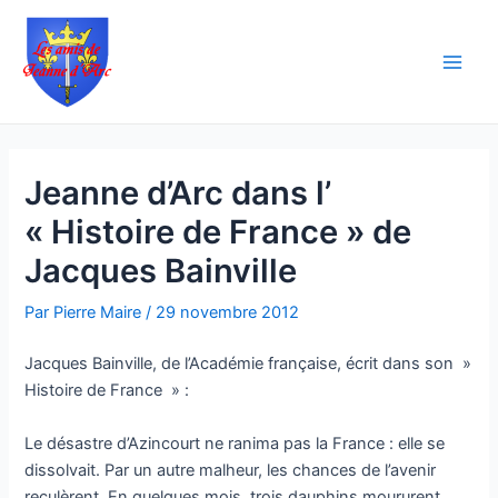
Aller
Navigation
Main
au
des
Men
contenu
articles
Jeanne d’Arc dans l’
« Histoire de France » de
Jacques Bainville
Par
Pierre Maire
/
29 novembre 2012
Jacques Bainville, de l’Académie française, écrit dans son »
Histoire de France » :
Le désastre d’Azincourt ne ranima pas la France : elle se
dissolvait. Par un autre malheur, les chances de l’avenir
reculèrent. En quelques mois, trois dauphins moururent.