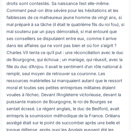
droits sont contestés. Sa naissance l’est elle-même.
Comment peut-on être sévère pour les hésitations et les
faiblesses de ce malheureux jeune homme de vingt ans, si
mal préparé à sa tâche (il était le quatrième fils du roi fou), si
mal soutenu par un pays démoralisé, si mal entouré que
ses conseillers se disputaient entre eux, comme il arrive
dans les affaires qui ne vont pas bien et où l’on s’aigrit ?
Charles VII tenta ce qu’il put : une réconciliation avec le duc
de Bourgogne, qui échoua ; un mariage, qui réussit, avec la
fille du duc d’Anjou. Il avait le sentiment d’un rôle national à
remplir, seul moyen de retrouver sa couronne. Les
ressources matérielles lui manquaient autant que le ressort
moral et toutes ses petites entreprises militaires étaient
vouées à l’échec. Devant l’Angleterre victorieuse, devant la
puissante maison de Bourgogne, le roi de Bourges se
sentait écrasé. Le régent anglais, le duc de Bedford, avait
entrepris la soumission méthodique de la France. Orléans
assiégé était sur le point de succomber après une belle et
longue défense, après quoi les Anglais eussent été les