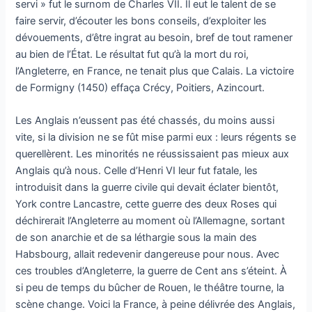
servi » fut le surnom de Charles VII. Il eut le talent de se
faire servir, d’écouter les bons conseils, d’exploiter les
dévouements, d’être ingrat au besoin, bref de tout ramener
au bien de l’État. Le résultat fut qu’à la mort du roi,
l’Angleterre, en France, ne tenait plus que Calais. La victoire
de Formigny (1450) effaça Crécy, Poitiers, Azincourt.
Les Anglais n’eussent pas été chassés, du moins aussi
vite, si la division ne se fût mise parmi eux : leurs régents se
querellèrent. Les minorités ne réussissaient pas mieux aux
Anglais qu’à nous. Celle d’Henri VI leur fut fatale, les
introduisit dans la guerre civile qui devait éclater bientôt,
York contre Lancastre, cette guerre des deux Roses qui
déchirerait l’Angleterre au moment où l’Allemagne, sortant
de son anarchie et de sa léthargie sous la main des
Habsbourg, allait redevenir dangereuse pour nous. Avec
ces troubles d’Angleterre, la guerre de Cent ans s’éteint. À
si peu de temps du bûcher de Rouen, le théâtre tourne, la
scène change. Voici la France, à peine délivrée des Anglais,