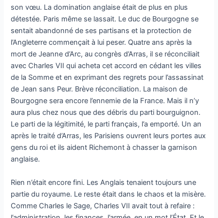
son vœu. La domination anglaise était de plus en plus
détestée. Paris même se lassait. Le duc de Bourgogne se
sentait abandonné de ses partisans et la protection de
l’Angleterre commençait à lui peser. Quatre ans après la
mort de Jeanne d’Arc, au congrès d’Arras, il se réconciliait
avec Charles VII qui acheta cet accord en cédant les villes
de la Somme et en exprimant des regrets pour l’assassinat
de Jean sans Peur. Brève réconciliation. La maison de
Bourgogne sera encore l’ennemie de la France. Mais il n’y
aura plus chez nous que des débris du parti bourguignon.
Le parti de la légitimité, le parti français, l’a emporté. Un an
après le traité d’Arras, les Parisiens ouvrent leurs portes aux
gens du roi et ils aident Richemont à chasser la garnison
anglaise.
Rien n’était encore fini. Les Anglais tenaient toujours une
partie du royaume. Le reste était dans le chaos et la misère.
Comme Charles le Sage, Charles VII avait tout à refaire :
l’administration, les finances, l’armée, en un mot l’État. Et le