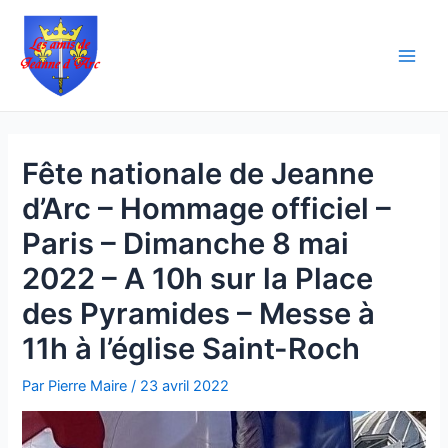
Aller
Navigation
Main
au
des
Men
contenu
articles
Fête nationale de Jeanne
d’Arc – Hommage officiel –
Paris – Dimanche 8 mai
2022 – A 10h sur la Place
des Pyramides – Messe à
11h à l’église Saint-Roch
Par
Pierre Maire
/
23 avril 2022