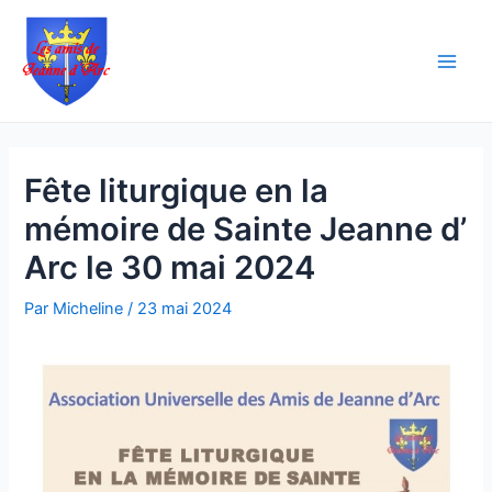
Aller
Navigation
Main
au
des
Men
contenu
articles
Fête liturgique en la
mémoire de Sainte Jeanne d’
Arc le 30 mai 2024
Par
Micheline
/
23 mai 2024