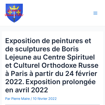
Aller
Navigation
Main
au
des
Men
contenu
articles
Exposition de peintures et
de sculptures de Boris
Lejeune au Centre Spirituel
et Culturel Orthodoxe Russe
à Paris à partir du 24 février
2022. Exposition prolongée
en avril 2022
Par
Pierre Maire
/
10 février 2022