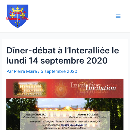
Aller
Navigation
Main
au
des
Men
contenu
articles
Dîner-débat à l’Interalliée le
lundi 14 septembre 2020
Par
Pierre Maire
/
5 septembre 2020