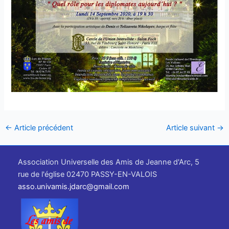
←
Article précédent
Article suivant
→
Association Universelle des Amis de Jeanne d'Arc, 5
rue de l'église 02470 PASSY-EN-VALOIS
asso.univamis.jdarc@gmail.com