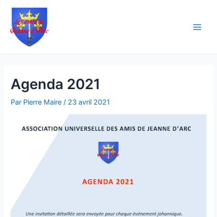
Aller
Navigation
Main
au
des
Men
contenu
articles
Agenda 2021
Par
Pierre Maire
/
23 avril 2021