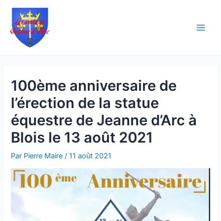
Aller
Navigation
Main
au
des
Men
contenu
articles
100ème anniversaire de
l’érection de la statue
équestre de Jeanne d’Arc à
Blois le 13 août 2021
Par
Pierre Maire
/
11 août 2021